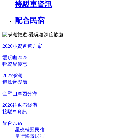
接駁車資訊
配合民宿
2026小資首選方案
愛玩咖2026
輕鬆配優惠
2025澎湖
追風音樂節
奎壁山摩西分海
2026往返布袋港
接駁車資訊
配合民宿
星夜桂冠民宿
星晴海景民宿