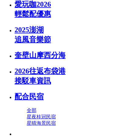
愛玩咖2026
輕鬆配優惠
2025澎湖
追風音樂節
奎壁山摩西分海
2026往返布袋港
接駁車資訊
配合民宿
全部
星夜桂冠民宿
星晴海景民宿