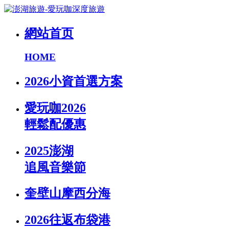
網站首页
HOME
2026小資首選方案
愛玩咖2026
輕鬆配優惠
2025澎湖
追風音樂節
奎壁山摩西分海
2026往返布袋港