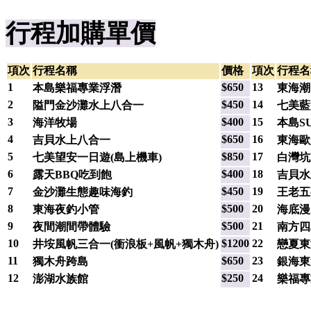
行程加購單價
項次
行程名稱
價格
項次
行程名
1
$650
13
本島樂福專業浮潛
東海潮
2
$450
14
隘門金沙灘水上八合一
七美藍
3
$
400
15
海洋牧場
本島S
4
$
650
16
吉貝水上八合一
東海歐
5
$
850
17
七美望安一日遊(島上機車)
白灣坑
6
$
400
18
露天BBQ吃到飽
吉貝水
7
$
450
19
金沙灘生態趣味海釣
王老五
8
$
500
20
東海夜釣小管
海底漫
9
$
500
21
夜間潮間帶體驗
南方四
10
$
1200
22
井垵風帆三合一(衝浪板+風帆+獨木舟)
戀夏東
11
$
650
23
獨木舟跨島
銀海東
12
$
250
24
澎湖水族館
樂福專