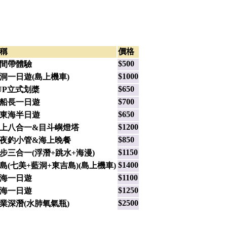
稱
價格
$
500
間帶體驗
$
1000
洞一日遊(島上機車)
$
650
UP立式划槳
$
700
船長一日遊
$
650
東海半日遊
$
1200
上八合一&目斗嶼燈塔
$
850
夜釣小管&海上晚餐
$
1150
步三合一(浮潛+跳水+海漫)
$
1400
島(七美+藍洞+東吉島)(島上機車)
$
1100
海一日遊
$
1250
海一日遊
$
2500
業深潛(水肺氧氣瓶)