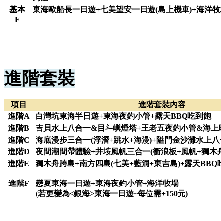
基本
東海歐船長一日遊+七美望安一日遊(島上機車)+海洋牧
F
進階套裝
項目
進階套裝內容
進階A
白灣坑東海半日遊+東海夜釣小管+露天BBQ吃到飽
進階B
吉貝水上八合一&目斗嶼燈塔+王老五夜釣小管&海上
進階C
海底漫步三合一(浮潛+跳水+海漫)+隘門金沙灘水上
進階D
夜間潮間帶體驗+井垵風帆三合一(衝浪板+風帆+獨木舟
進階E
獨木舟跨島+南方四島(七美+藍洞+東吉島)+露天BBQ
進階F
戀夏東海一日遊+東海夜釣小管+海洋牧場
(若更變為<銀海>東海一日遊~每位需+150元)