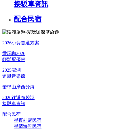
接駁車資訊
配合民宿
2026小資首選方案
愛玩咖2026
輕鬆配優惠
2025澎湖
追風音樂節
奎壁山摩西分海
2026往返布袋港
接駁車資訊
配合民宿
星夜桂冠民宿
星晴海景民宿