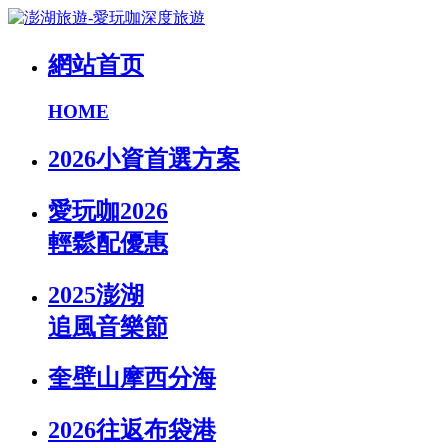
網站首页
HOME
2026小資首選方案
愛玩咖2026
輕鬆配優惠
2025澎湖
追風音樂節
奎壁山摩西分海
2026往返布袋港