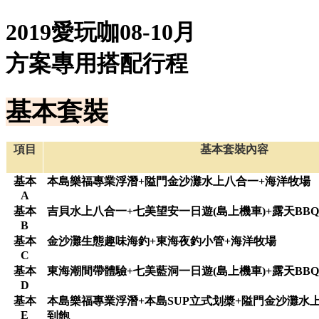
2019愛玩咖08-10月
方案專用搭配行程
基本套裝
項目
基本套裝內容
基本
本島樂福專業浮潛+隘門金沙灘水上八合一+海洋牧場
A
基本
吉貝水上八合一+七美望安一日遊(島上機車)+露天BB
B
基本
金沙灘生態趣味海釣+東海夜釣小管+海洋牧場
C
基本
東海潮間帶體驗+七美藍洞一日遊(島上機車)+露天BB
D
基本
本島樂福專業浮潛+本島SUP立式划槳+隘門金沙灘水上
E
到飽