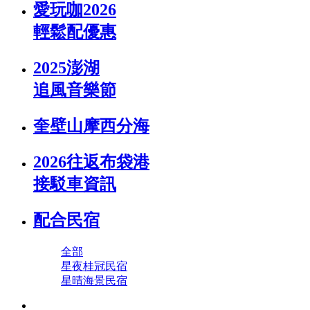
愛玩咖2026
輕鬆配優惠
2025澎湖
追風音樂節
奎壁山摩西分海
2026往返布袋港
接駁車資訊
配合民宿
全部
星夜桂冠民宿
星晴海景民宿