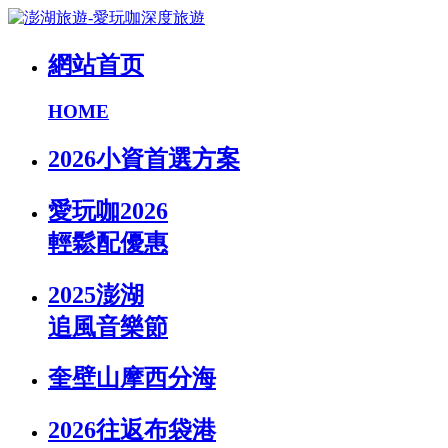
網站首页
HOME
2026小資首選方案
愛玩咖2026
輕鬆配優惠
2025澎湖
追風音樂節
奎壁山摩西分海
2026往返布袋港