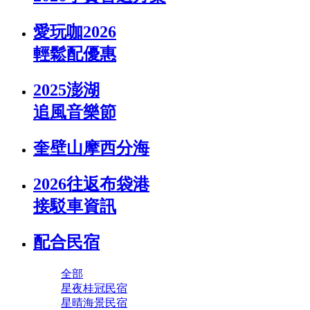
愛玩咖2026
輕鬆配優惠
2025澎湖
追風音樂節
奎壁山摩西分海
2026往返布袋港
接駁車資訊
配合民宿
全部
星夜桂冠民宿
星晴海景民宿