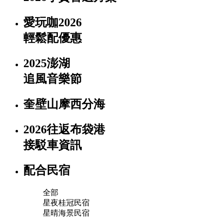
愛玩咖2026
輕鬆配優惠
2025澎湖
追風音樂節
奎壁山摩西分海
2026往返布袋港
接駁車資訊
配合民宿
全部
星夜桂冠民宿
星晴海景民宿