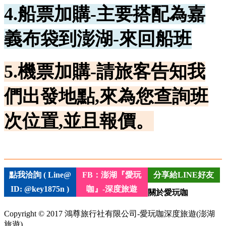
4.船票加購-主要搭配為嘉
義布袋到澎湖-來回船班
5.機票加購-請旅客告知我
們出發地點,來為您查詢班
次位置,並且報價。
點我洽詢 ( Line@
FB：澎湖『愛玩
分享給LINE好友
ID: @key1875n )
咖』-深度旅遊
關於愛玩咖
Copyright © 2017 鴻尊旅行社有限公司-愛玩咖深度旅遊(澎湖
旅遊).