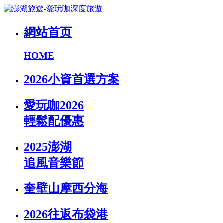
網站首页
HOME
2026小資首選方案
愛玩咖2026
輕鬆配優惠
2025澎湖
追風音樂節
奎壁山摩西分海
2026往返布袋港