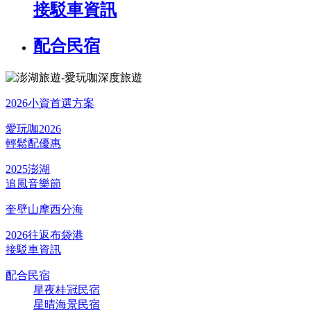
接駁車資訊
配合民宿
2026小資首選方案
愛玩咖2026
輕鬆配優惠
2025澎湖
追風音樂節
奎壁山摩西分海
2026往返布袋港
接駁車資訊
配合民宿
星夜桂冠民宿
星晴海景民宿