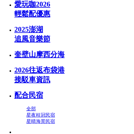
愛玩咖2026
輕鬆配優惠
2025澎湖
追風音樂節
奎壁山摩西分海
2026往返布袋港
接駁車資訊
配合民宿
全部
星夜桂冠民宿
星晴海景民宿