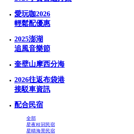
愛玩咖2026
輕鬆配優惠
2025澎湖
追風音樂節
奎壁山摩西分海
2026往返布袋港
接駁車資訊
配合民宿
全部
星夜桂冠民宿
星晴海景民宿