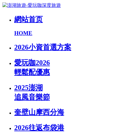
網站首页
HOME
2026小資首選方案
愛玩咖2026
輕鬆配優惠
2025澎湖
追風音樂節
奎壁山摩西分海
2026往返布袋港