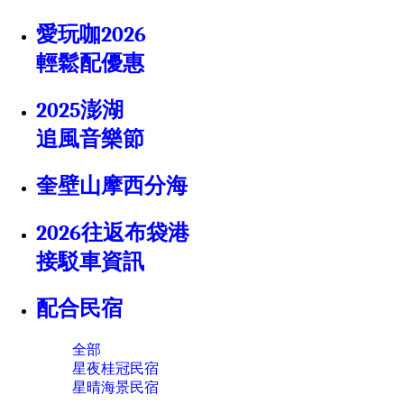
愛玩咖2026
輕鬆配優惠
2025澎湖
追風音樂節
奎壁山摩西分海
2026往返布袋港
接駁車資訊
配合民宿
全部
星夜桂冠民宿
星晴海景民宿