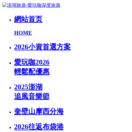
網站首页
HOME
2026小資首選方案
愛玩咖2026
輕鬆配優惠
2025澎湖
追風音樂節
奎壁山摩西分海
2026往返布袋港