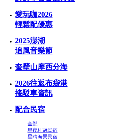
愛玩咖2026
輕鬆配優惠
2025澎湖
追風音樂節
奎壁山摩西分海
2026往返布袋港
接駁車資訊
配合民宿
全部
星夜桂冠民宿
星晴海景民宿