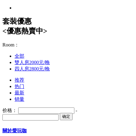
套裝優惠
<優惠熱賣中>
Room：
全部
雙人房2000元/晚
四人房2800元/晚
推荐
热门
最新
销量
价格：
-
确定
關於愛玩咖