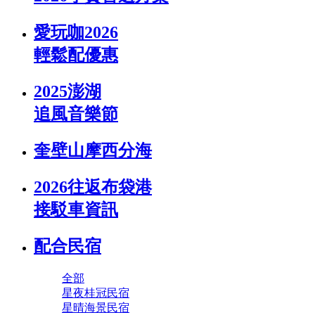
愛玩咖2026
輕鬆配優惠
2025澎湖
追風音樂節
奎壁山摩西分海
2026往返布袋港
接駁車資訊
配合民宿
全部
星夜桂冠民宿
星晴海景民宿