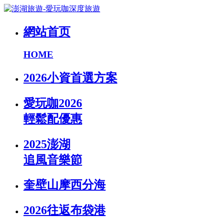
網站首页
HOME
2026小資首選方案
愛玩咖2026
輕鬆配優惠
2025澎湖
追風音樂節
奎壁山摩西分海
2026往返布袋港