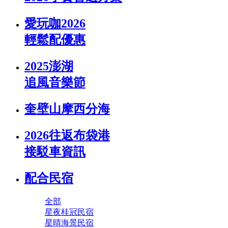
愛玩咖2026
輕鬆配優惠
2025澎湖
追風音樂節
奎壁山摩西分海
2026往返布袋港
接駁車資訊
配合民宿
全部
星夜桂冠民宿
星晴海景民宿