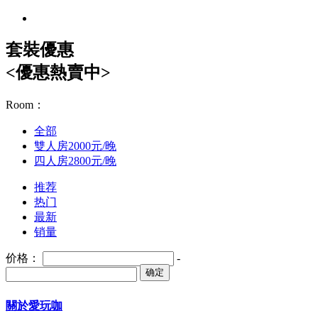
套裝優惠
<優惠熱賣中>
Room：
全部
雙人房2000元/晚
四人房2800元/晚
推荐
热门
最新
销量
价格：
-
确定
關於愛玩咖