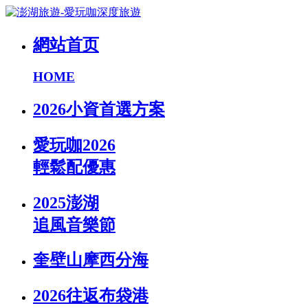
網站首页
HOME
2026小資首選方案
愛玩咖2026
輕鬆配優惠
2025澎湖
追風音樂節
奎壁山摩西分海
2026往返布袋港